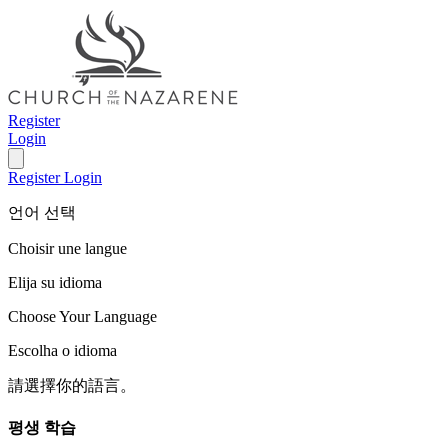
Register
Login
Register
Login
언어 선택
Choisir une langue
Elija su idioma
Choose Your Language
Escolha o idioma
請選擇你的語言。
평생 학습