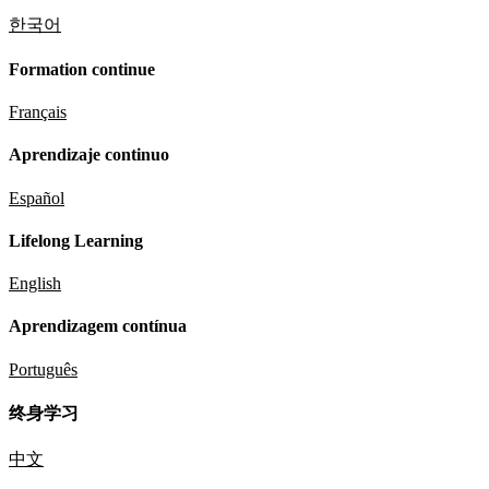
한국어
Formation continue
Français
Aprendizaje continuo
Español
Lifelong Learning
English
Aprendizagem contínua
Português
终身学习
中文